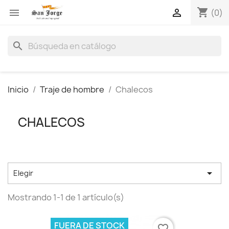
shopping_cart


(0)
search
Inicio
Traje de hombre
Chalecos
CHALECOS

Elegir
Mostrando 1-1 de 1 artículo(s)
FUERA DE STOCK
favorite_border