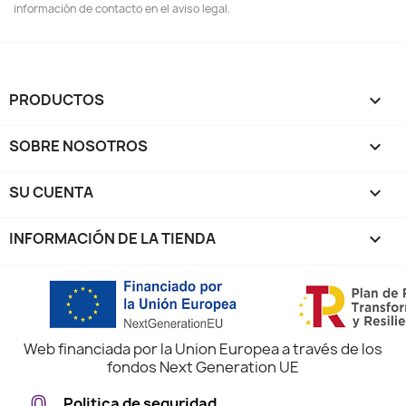
información de contacto en el aviso legal.
PRODUCTOS

SOBRE NOSOTROS

SU CUENTA

INFORMACIÓN DE LA TIENDA
keyboard_arrow_down
Web financiada por la Union Europea a través de los
fondos Next Generation UE
Politica de seguridad