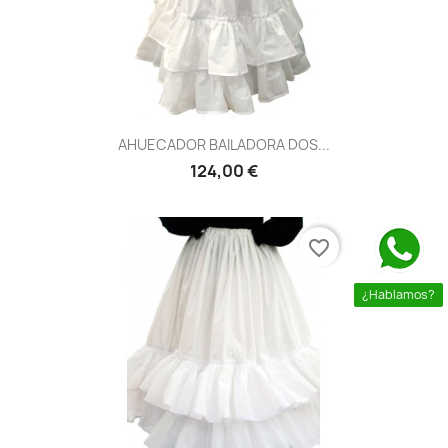
AHUECADOR BAILADORA DOS...
124,00 €
favorite_border
¿Hablamos?