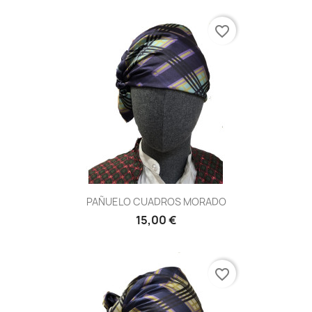
favorite_border
PAÑUELO CUADROS MORADO
15,00 €
favorite_border