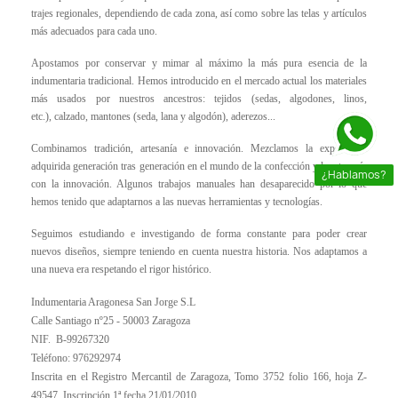
trajes regionales, dependiendo de cada zona, así como sobre las telas y artículos
más adecuados para cada uno.
Apostamos por conservar y mimar
al máximo la más pura
esencia de la
indumentaria tradicional.
Hemos introducido en el mercado actual los materiales
más usados por nuestros ancestros:
tejidos
(sedas, algodones, linos,
etc.),
calzado, mantones
(seda, lana y algodón),
aderezos
...
Combinamos tradición, artesanía e innovación
. Mezclamos la experiencia
adquirida generación tras generación en el mundo de la confección y la artesanía
¿Hablamos?
con la innovación. Algunos trabajos manuales han desaparecido por lo que
hemos tenido que adaptarnos a las nuevas herramientas y tecnologías.
Seguimos
estudiando e investigando
de forma constante para poder crear
nuevos diseños, siempre teniendo en cuenta nuestra historia. Nos adaptamos a
una nueva era respetando el rigor histórico.
Indumentaria Aragonesa San Jorge S.L
Calle Santiago nº25 - 50003 Zaragoza
NIF. B-99267320
Teléfono: 976292974
Inscrita en el Registro Mercantil de Zaragoza, Tomo 3752 folio 166, hoja Z-
49547, Inscripción 1ª fecha 21/01/2010