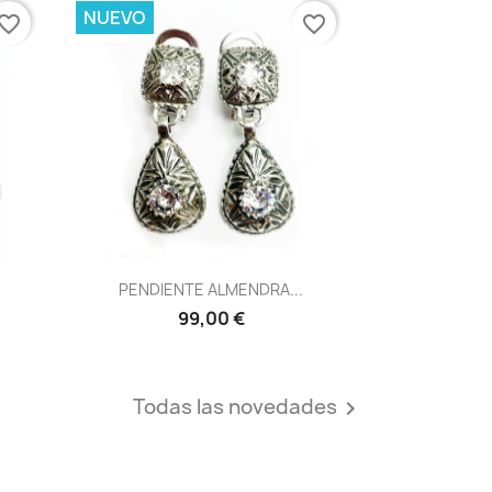
NUEVO
vorite_border
favorite_border
Vista rápida

PENDIENTE ALMENDRA...
99,00 €
Todas las novedades
