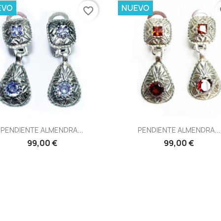
EVO
NUEVO
favorite_border
fa
Vista rápida
Vista rápida


PENDIENTE ALMENDRA...
PENDIENTE ALMENDRA...
99,00 €
99,00 €