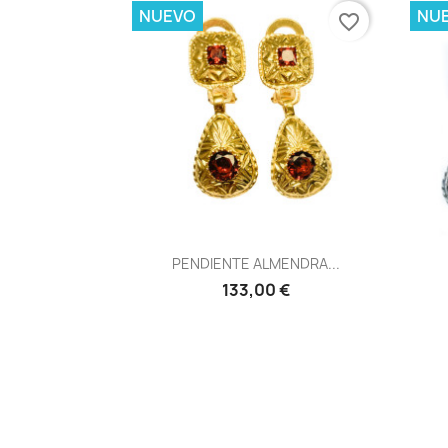
NUEVO
NU
favorite_border
Vista rápida

PENDIENTE ALMENDRA...
133,00 €