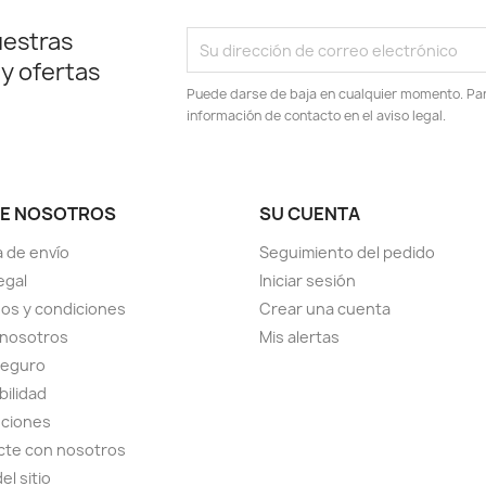
uestras
 y ofertas
Puede darse de baja en cualquier momento. Para
información de contacto en el aviso legal.
E NOSOTROS
SU CUENTA
a de envío
Seguimiento del pedido
egal
Iniciar sesión
os y condiciones
Crear una cuenta
 nosotros
Mis alertas
seguro
bilidad
uciones
cte con nosotros
el sitio