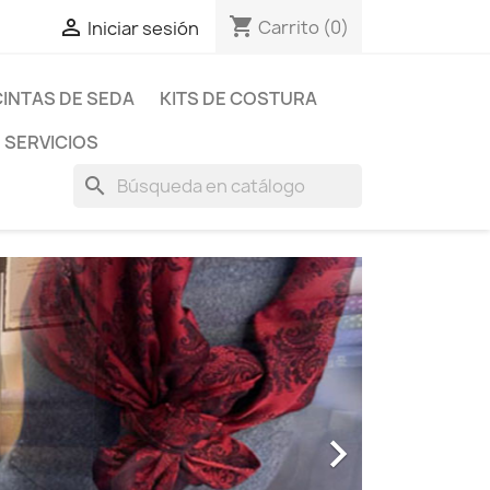
shopping_cart

Carrito
(0)
Iniciar sesión
CINTAS DE SEDA
KITS DE COSTURA
SERVICIOS
search
