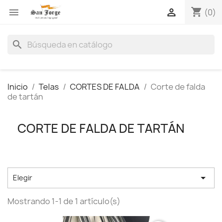
shopping_cart


(0)
search
Inicio
Telas
CORTES DE FALDA
Corte de falda
de tartán
CORTE DE FALDA DE TARTÁN

Elegir
Mostrando 1-1 de 1 artículo(s)